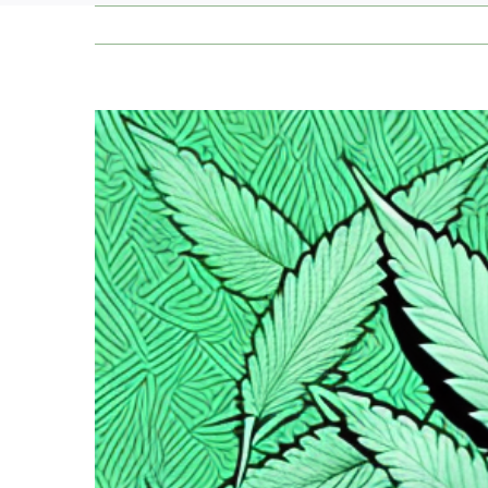
Zeige
grösseres
Bild