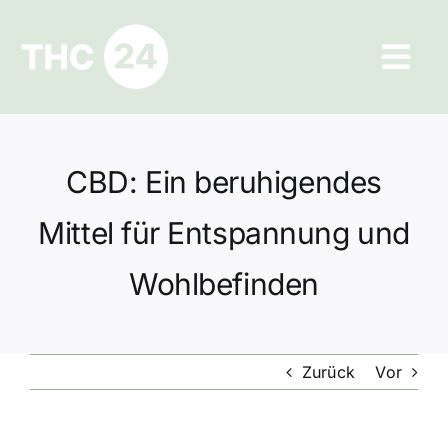
Zum
Inhalt
Tog
springen
Navi
Ratgeber
CBD: Ein beruhigendes
Hilfe und Kontakt
Mittel für Entspannung und
Datenschutz
Wohlbefinden
Impressum
Zurück
Vor