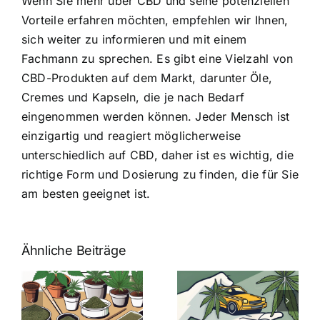
Wenn Sie mehr über CBD und seine potenziellen
Vorteile erfahren möchten, empfehlen wir Ihnen,
sich weiter zu informieren und mit einem
Fachmann zu sprechen. Es gibt eine Vielzahl von
CBD-Produkten auf dem Markt, darunter Öle,
Cremes und Kapseln, die je nach Bedarf
eingenommen werden können. Jeder Mensch ist
einzigartig und reagiert möglicherweise
unterschiedlich auf CBD, daher ist es wichtig, die
richtige Form und Dosierung zu finden, die für Sie
am besten geeignet ist.
Ähnliche Beiträge
Neue THC-
Grenzwert-
Cannabis
men
Regelung:
Samen
:
Was Sie über
kaufen: Alles