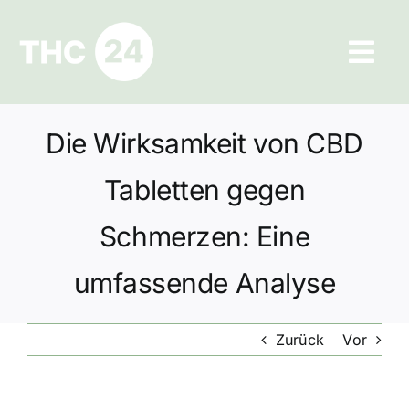
Zum
Inhalt
Tog
springen
Navi
Ratgeber
Die Wirksamkeit von CBD
Hilfe und Kontakt
Tabletten gegen
Datenschutz
Schmerzen: Eine
umfassende Analyse
Impressum
Zurück
Vor