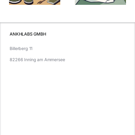
Cannabis und
was Sie
e
Autofahren
wissen sollten
wissen
müssen
ANKHLABS GMBH
Billerberg 11
82266 Inning am Ammersee