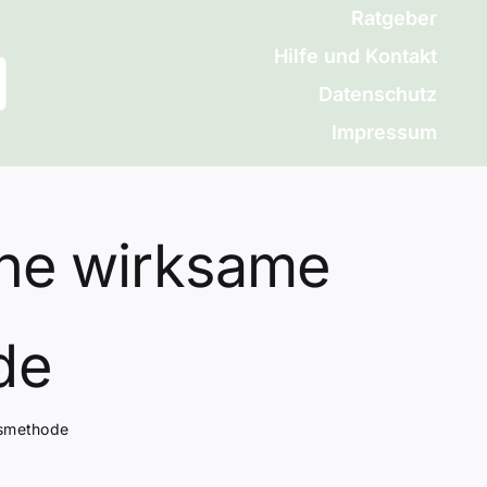
Ratgeber
Hilfe und Kontakt
Datenschutz
Impressum
ne wirksame
de
gsmethode