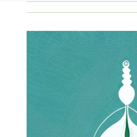
Zeige
grösseres
Bild