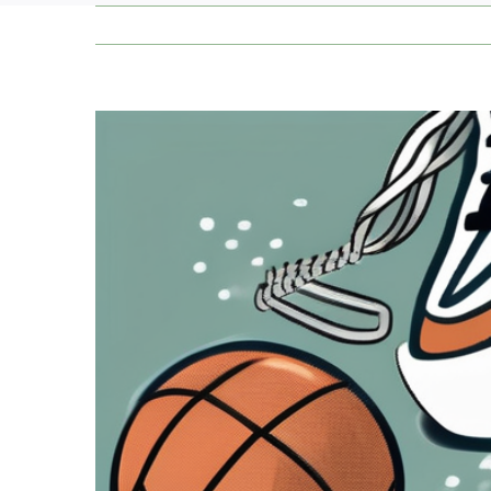
Zeige
grösseres
Bild