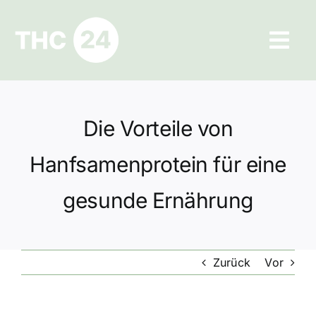
Zum
Inhalt
Tog
springen
Navi
Ratgeber
Die Vorteile von
Hilfe und Kontakt
Hanfsamenprotein für eine
Datenschutz
gesunde Ernährung
Impressum
Zurück
Vor