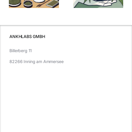
kaufen: Alles
Cannabis und
was Sie
e
Autofahren
wissen sollten
wissen
müssen
ANKHLABS GMBH
Billerberg 11
82266 Inning am Ammersee