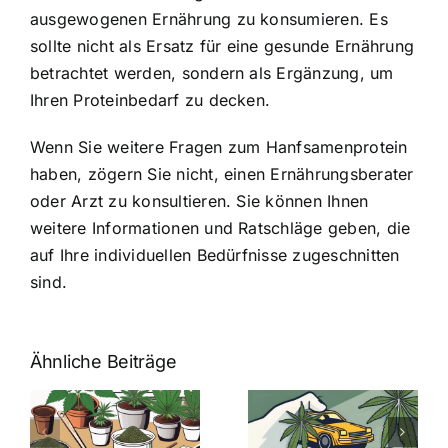
ausgewogenen Ernährung zu konsumieren. Es
sollte nicht als Ersatz für eine gesunde Ernährung
betrachtet werden, sondern als Ergänzung, um
Ihren Proteinbedarf zu decken.
Wenn Sie weitere Fragen zum Hanfsamenprotein
haben, zögern Sie nicht, einen Ernährungsberater
oder Arzt zu konsultieren. Sie können Ihnen
weitere Informationen und Ratschläge geben, die
auf Ihre individuellen Bedürfnisse zugeschnitten
sind.
Ähnliche Beiträge
Neue THC-
Grenzwert-
Cannabis
men
Regelung:
Samen
:
Was Sie über