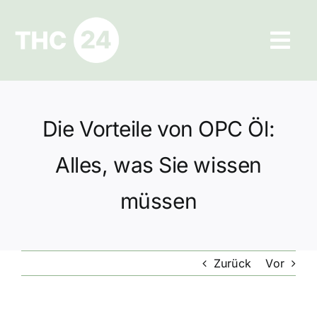
Zum
Inhalt
Tog
springen
Navi
Ratgeber
Die Vorteile von OPC Öl:
Hilfe und Kontakt
Alles, was Sie wissen
Datenschutz
müssen
Impressum
Zurück
Vor