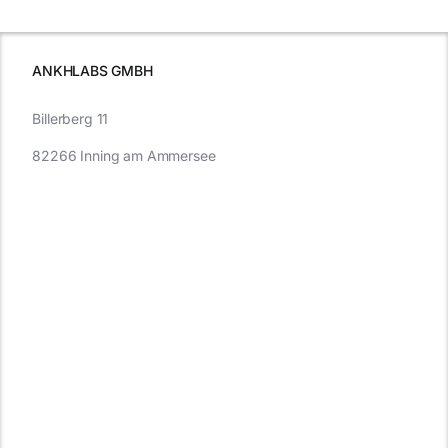
wissen sollten
wissen
müssen
ANKHLABS GMBH
Billerberg 11
82266 Inning am Ammersee