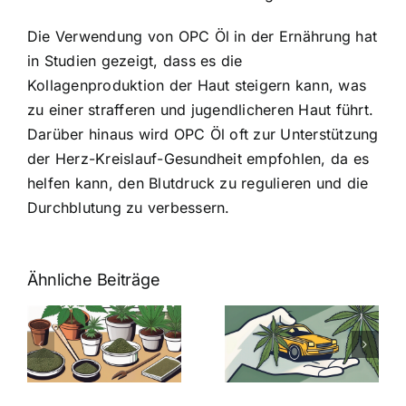
Die Verwendung von OPC Öl in der Ernährung hat
in Studien gezeigt, dass es die
Kollagenproduktion der Haut steigern kann, was
zu einer strafferen und jugendlicheren Haut führt.
Darüber hinaus wird OPC Öl oft zur Unterstützung
der Herz-Kreislauf-Gesundheit empfohlen, da es
helfen kann, den Blutdruck zu regulieren und die
Durchblutung zu verbessern.
Ähnliche Beiträge
Neue THC-
Grenzwert-
Cannabis
men
Regelung:
Samen
:
Was Sie über
kaufen: Alles
Cannabis und
was Sie
e
Autofahren