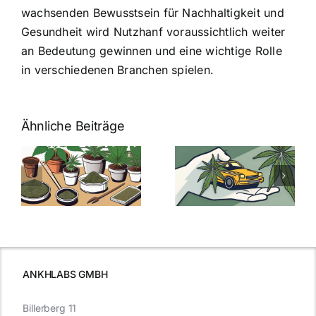
wachsenden Bewusstsein für Nachhaltigkeit und
Gesundheit wird Nutzhanf voraussichtlich weiter
an Bedeutung gewinnen und eine wichtige Rolle
in verschiedenen Branchen spielen.
Ähnliche Beiträge
Neue THC-
Grenzwert-
Cannabis
men
Regelung:
Samen
:
Was Sie über
kaufen: Alles
Cannabis und
was Sie
e
Autofahren
wissen sollten
wissen
müssen
ANKHLABS GMBH
Billerberg 11