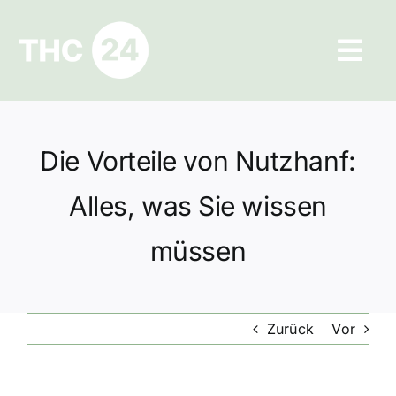
Zum
Inhalt
Tog
springen
Navi
Ratgeber
Die Vorteile von Nutzhanf:
Hilfe und Kontakt
Alles, was Sie wissen
Datenschutz
müssen
Impressum
Zurück
Vor