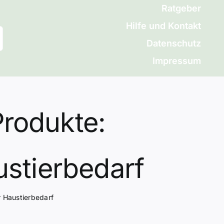
Ratgeber
Hilfe und Kontakt
Datenschutz
Impressum
Produkte:
stierbedarf
r Haustierbedarf