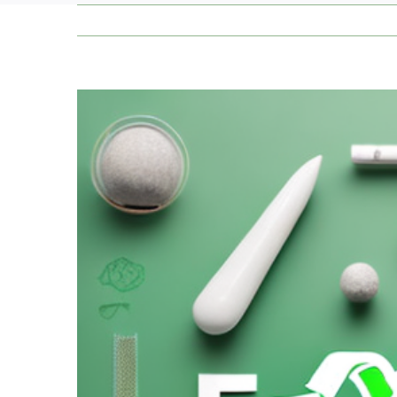
Zeige
grösseres
Bild