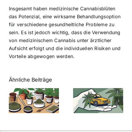
Insgesamt haben medizinische Cannabisblüten
das Potenzial, eine wirksame Behandlungsoption
für verschiedene gesundheitliche Probleme zu
sein. Es ist jedoch wichtig, dass die Verwendung
von medizinischem Cannabis unter ärztlicher
Aufsicht erfolgt und die individuellen Risiken und
Vorteile abgewogen werden.
Ähnliche Beiträge
Neue THC-
Grenzwert-
Cannabis
men
Regelung:
Samen
:
Was Sie über
kaufen: Alles
Cannabis und
was Sie
e
Autofahren
wissen sollten
wissen
müssen