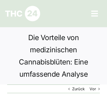
Zum
Inhalt
Tog
springen
Navi
Ratgeber
Die Vorteile von
Hilfe und Kontakt
medizinischen
Datenschutz
Cannabisblüten: Eine
umfassende Analyse
Impressum
Zurück
Vor