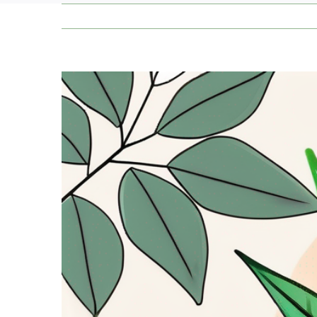
Zeige
grösseres
Bild