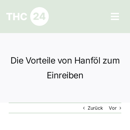
Zum
Inhalt
Tog
springen
Navi
Ratgeber
Hilfe und Kontakt
Die Vorteile von Hanföl zum
Datenschutz
Einreiben
Impressum
Zurück
Vor