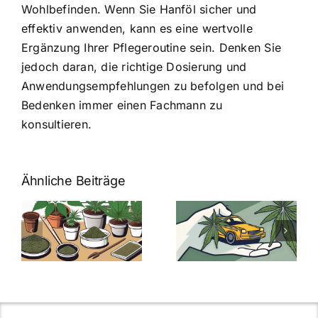
Wohlbefinden. Wenn Sie Hanföl sicher und
effektiv anwenden, kann es eine wertvolle
Ergänzung Ihrer Pflegeroutine sein. Denken Sie
jedoch daran, die richtige Dosierung und
Anwendungsempfehlungen zu befolgen und bei
Bedenken immer einen Fachmann zu
konsultieren.
Ähnliche Beiträge
Neue THC-
Grenzwert-
Cannabis
men
Regelung:
Samen
:
Was Sie über
kaufen: Alles
Cannabis und
was Sie
e
Autofahren
wissen sollten
wissen
müssen