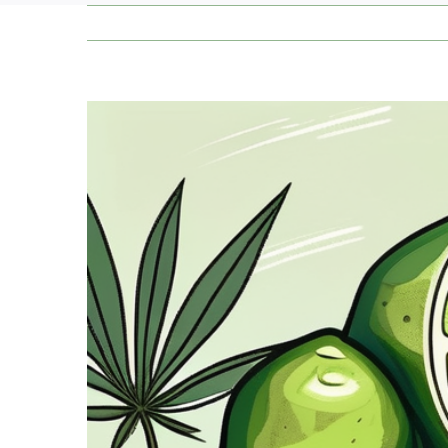
Zeige
grösseres
Bild