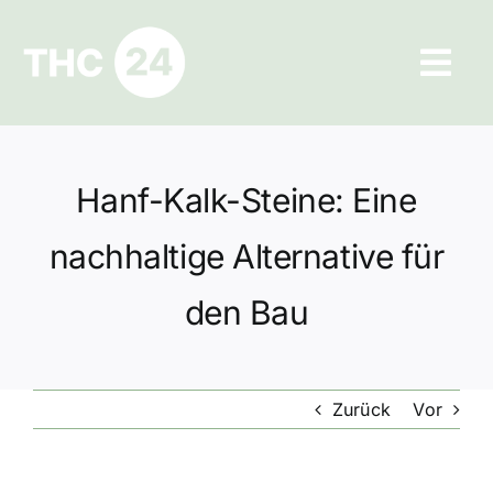
Zum
Inhalt
Tog
springen
Navi
Ratgeber
Hanf-Kalk-Steine: Eine
Hilfe und Kontakt
nachhaltige Alternative für
Datenschutz
den Bau
Impressum
Zurück
Vor