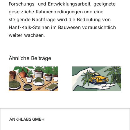
Forschungs- und Entwicklungsarbeit, geeignete
gesetzliche Rahmenbedingungen und eine
steigende Nachfrage wird die Bedeutung von
Hanf-Kalk-Steinen im Bauwesen voraussichtlich
weiter wachsen.
Ähnliche Beiträge
Neue THC-
Grenzwert-
Cannabis
men
Regelung:
Samen
:
Was Sie über
kaufen: Alles
Cannabis und
was Sie
e
Autofahren
wissen sollten
wissen
müssen
ANKHLABS GMBH