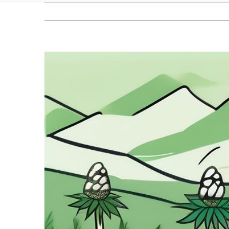
Zeige
grösseres
Bild