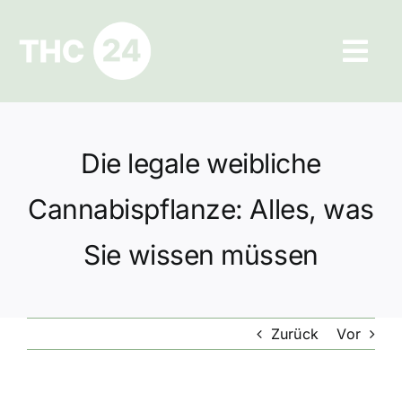
Zum
Inhalt
Tog
springen
Navi
Ratgeber
Die legale weibliche
Hilfe und Kontakt
Cannabispflanze: Alles, was
Datenschutz
Sie wissen müssen
Impressum
Zurück
Vor