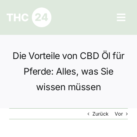
Zum
Inhalt
Tog
springen
Navi
Ratgeber
Die Vorteile von CBD Öl für
Hilfe und Kontakt
Pferde: Alles, was Sie
Datenschutz
wissen müssen
Impressum
Zurück
Vor