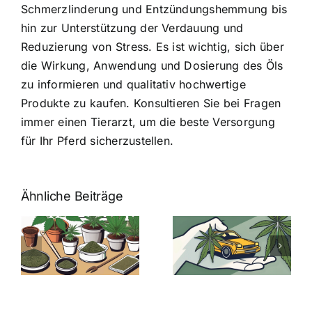
Schmerzlinderung und Entzündungshemmung bis
hin zur Unterstützung der Verdauung und
Reduzierung von Stress. Es ist wichtig, sich über
die Wirkung, Anwendung und Dosierung des Öls
zu informieren und qualitativ hochwertige
Produkte zu kaufen. Konsultieren Sie bei Fragen
immer einen Tierarzt, um die beste Versorgung
für Ihr Pferd sicherzustellen.
Ähnliche Beiträge
Neue THC-
Grenzwert-
Cannabis
men
Regelung:
Samen
:
Was Sie über
kaufen: Alles
Cannabis und
was Sie
e
Autofahren
wissen sollten
wissen