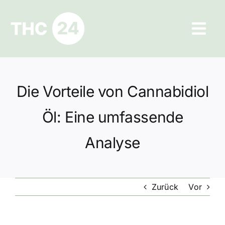
Zum
Inhalt
Tog
springen
Navi
Ratgeber
Die Vorteile von Cannabidiol
Hilfe und Kontakt
Öl: Eine umfassende
Datenschutz
Analyse
Impressum
Zurück
Vor