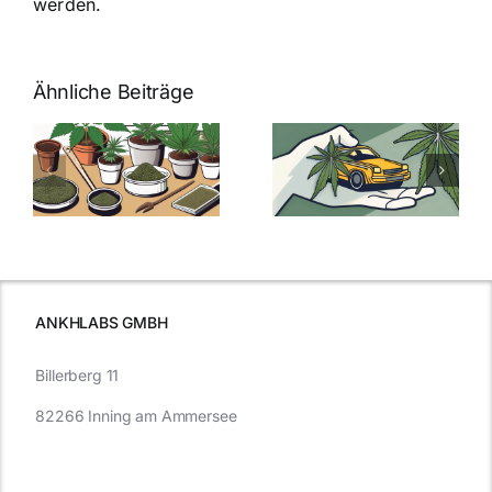
werden.
Ähnliche Beiträge
Neue THC-
Grenzwert-
Cannabis
men
Regelung:
Samen
:
Was Sie über
kaufen: Alles
Cannabis und
was Sie
e
Autofahren
wissen sollten
wissen
müssen
ANKHLABS GMBH
Billerberg 11
82266 Inning am Ammersee