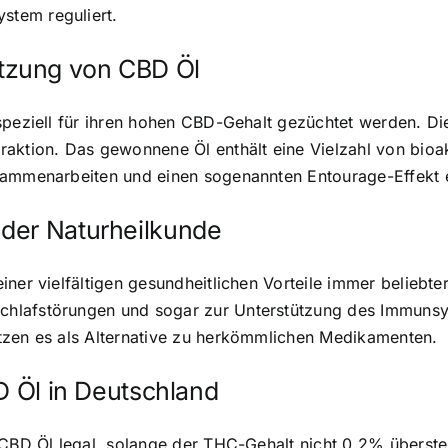
stem reguliert.
tzung von CBD Öl
speziell für ihren hohen CBD-Gehalt gezüchtet werden. Di
raktion. Das gewonnene Öl enthält eine Vielzahl von bio
usammenarbeiten und einen sogenannten Entourage-Effekt 
der Naturheilkunde
ner vielfältigen gesundheitlichen Vorteile immer beliebte
chlafstörungen und sogar zur Unterstützung des Immuns
tzen es als Alternative zu herkömmlichen Medikamenten.
D Öl in Deutschland
CBD Öl legal
, solange der THC-Gehalt nicht 0,2% überstei