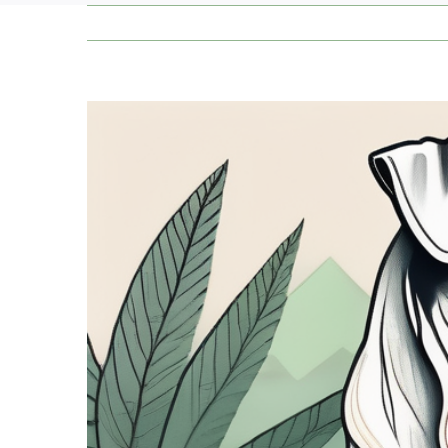
Zeige
grösseres
Bild