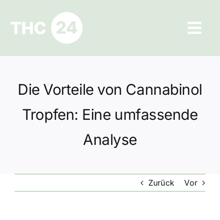
Zum
Inhalt
Tog
springen
Navi
Ratgeber
Die Vorteile von Cannabinol
Hilfe und Kontakt
Tropfen: Eine umfassende
Datenschutz
Analyse
Impressum
Zurück
Vor