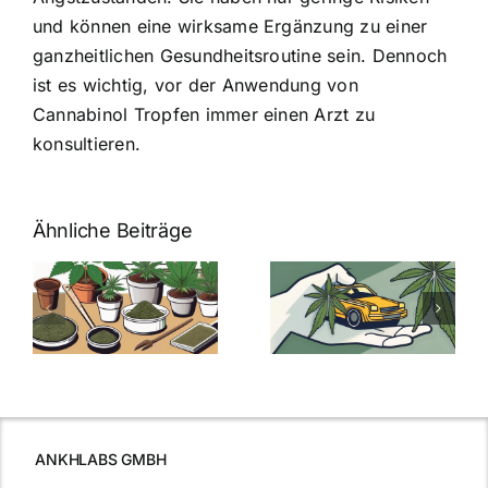
und können eine wirksame Ergänzung zu einer
ganzheitlichen Gesundheitsroutine sein. Dennoch
ist es wichtig, vor der Anwendung von
Cannabinol Tropfen immer einen Arzt zu
konsultieren.
Ähnliche Beiträge
Neue THC-
Grenzwert-
Cannabis
men
Regelung:
Samen
:
Was Sie über
kaufen: Alles
Cannabis und
was Sie
e
Autofahren
wissen sollten
wissen
müssen
ANKHLABS GMBH