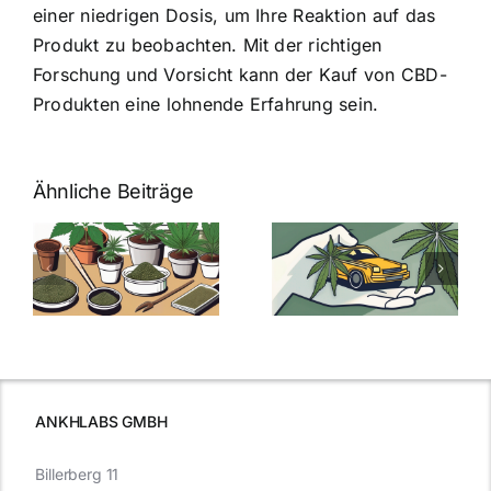
einer niedrigen Dosis, um Ihre Reaktion auf das
Produkt zu beobachten. Mit der richtigen
Forschung und Vorsicht kann der Kauf von CBD-
Produkten eine lohnende Erfahrung sein.
Ähnliche Beiträge
Neue THC-
Grenzwert-
Cannabis
men
Regelung:
Samen
:
Was Sie über
kaufen: Alles
Cannabis und
was Sie
e
Autofahren
wissen sollten
wissen
müssen
ANKHLABS GMBH
Billerberg 11