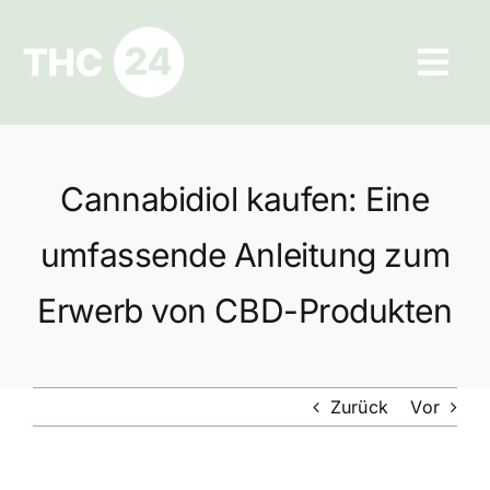
Zum
Inhalt
Tog
springen
Navi
Ratgeber
Cannabidiol kaufen: Eine
Hilfe und Kontakt
umfassende Anleitung zum
Datenschutz
Erwerb von CBD-Produkten
Impressum
Zurück
Vor