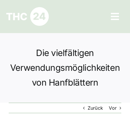
Zum
Inhalt
Tog
springen
Navi
Ratgeber
Die vielfältigen
Hilfe und Kontakt
Verwendungsmöglichkeiten
Datenschutz
von Hanfblättern
Impressum
Zurück
Vor