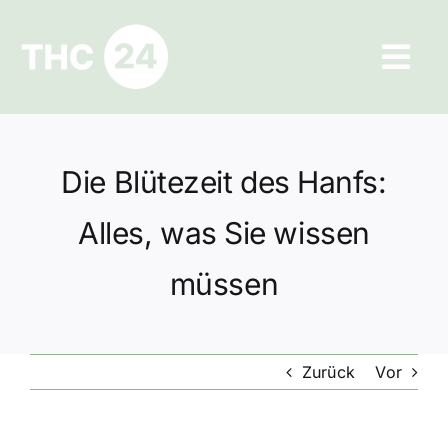
Zum
Inhalt
Tog
springen
Navi
Ratgeber
Die Blütezeit des Hanfs:
Hilfe und Kontakt
Alles, was Sie wissen
Datenschutz
müssen
Impressum
Zurück
Vor