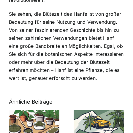
revolutionieren.
Sie sehen, die Blütezeit des Hanfs ist von großer
Bedeutung für seine Nutzung und Verwendung.
Von seiner faszinierenden Geschichte bis hin zu
seinen zahlreichen Verwendungen bietet Hanf
eine große Bandbreite an Möglichkeiten. Egal, ob
Sie sich für die botanischen Aspekte interessieren
oder mehr über die Bedeutung der Blütezeit
erfahren möchten – Hanf ist eine Pflanze, die es
wert ist, genauer erforscht zu werden.
Ähnliche Beiträge
Neue THC-
Grenzwert-
Cannabis
men
Regelung:
Samen
:
Was Sie über
kaufen: Alles
Cannabis und