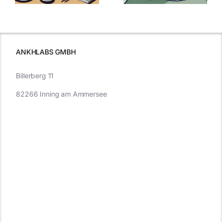
was Sie
e
Autofahren
wissen sollten
wissen
müssen
ANKHLABS GMBH
Billerberg 11
82266 Inning am Ammersee