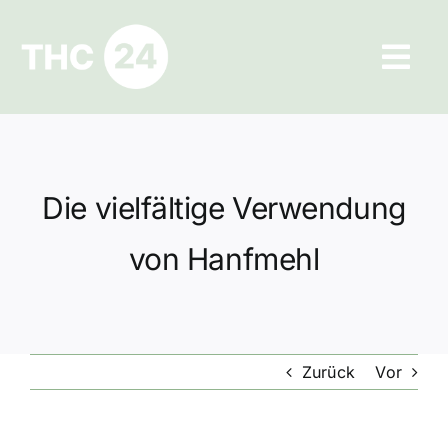
Zum
Inhalt
Tog
springen
Navi
Ratgeber
Hilfe und Kontakt
Die vielfältige Verwendung
Datenschutz
von Hanfmehl
Impressum
Zurück
Vor