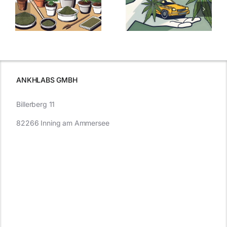
men
Regelung:
Samen
:
Was Sie über
kaufen: Alles
Cannabis und
was Sie
e
Autofahren
wissen sollten
wissen
müssen
ANKHLABS GMBH
Billerberg 11
82266 Inning am Ammersee