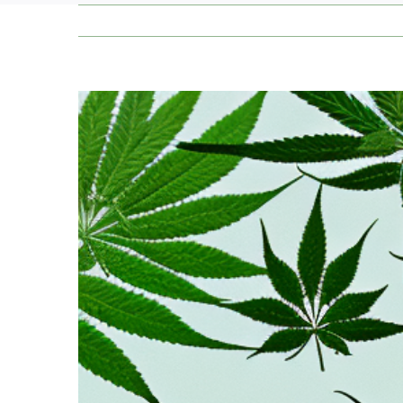
Zeige
grösseres
Bild