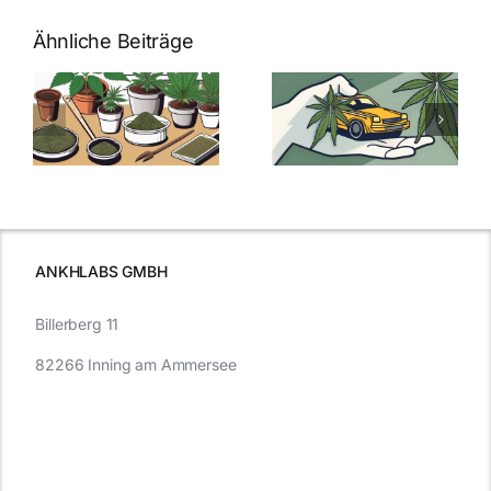
Ähnliche Beiträge
Neue THC-
Grenzwert-
Cannabis
men
Regelung:
Samen
:
Was Sie über
kaufen: Alles
Cannabis und
was Sie
e
Autofahren
wissen sollten
wissen
müssen
ANKHLABS GMBH
Billerberg 11
82266 Inning am Ammersee