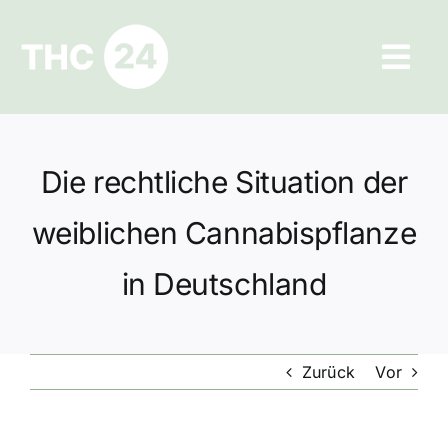
Zum
Inhalt
Tog
springen
Navi
Ratgeber
Die rechtliche Situation der
Hilfe und Kontakt
weiblichen Cannabispflanze
Datenschutz
in Deutschland
Impressum
Zurück
Vor