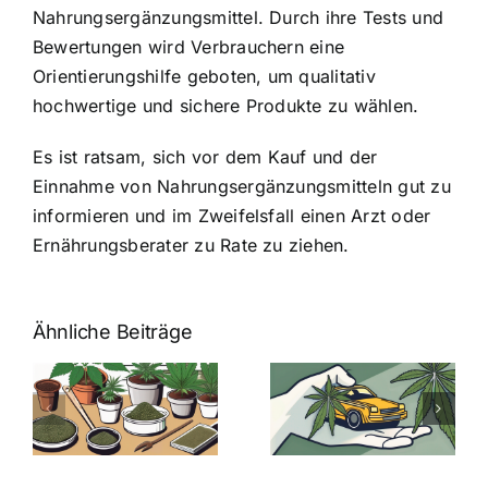
Nahrungsergänzungsmittel. Durch ihre Tests und
Bewertungen wird Verbrauchern eine
Orientierungshilfe geboten, um qualitativ
hochwertige und sichere Produkte zu wählen.
Es ist ratsam, sich vor dem Kauf und der
Einnahme von Nahrungsergänzungsmitteln gut zu
informieren und im Zweifelsfall einen Arzt oder
Ernährungsberater zu Rate zu ziehen.
Ähnliche Beiträge
Neue THC-
Grenzwert-
Cannabis
men
Regelung:
Samen
:
Was Sie über
kaufen: Alles
Cannabis und
was Sie
e
Autofahren
wissen sollten