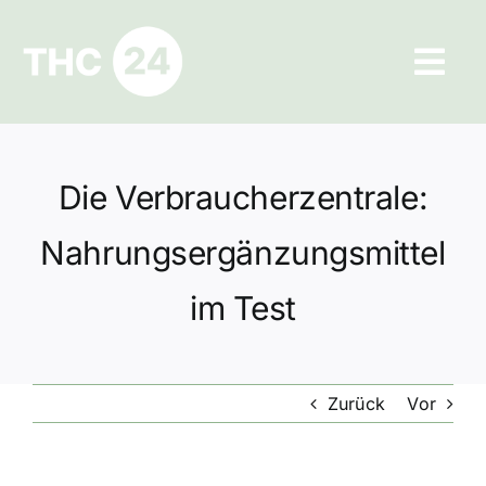
Zum
Inhalt
Tog
springen
Navi
Ratgeber
Die Verbraucherzentrale:
Hilfe und Kontakt
Nahrungsergänzungsmittel
Datenschutz
im Test
Impressum
Zurück
Vor