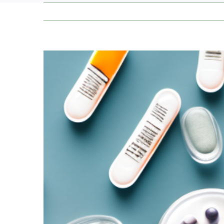
Zeige
grösseres
Bild