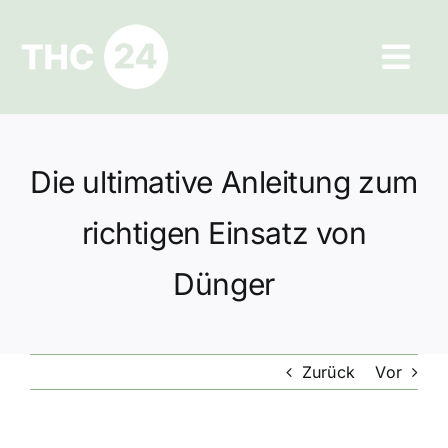
Zum
Inhalt
Tog
springen
Navi
Ratgeber
Die ultimative Anleitung zum
Hilfe und Kontakt
richtigen Einsatz von
Datenschutz
Dünger
Impressum
Zurück
Vor