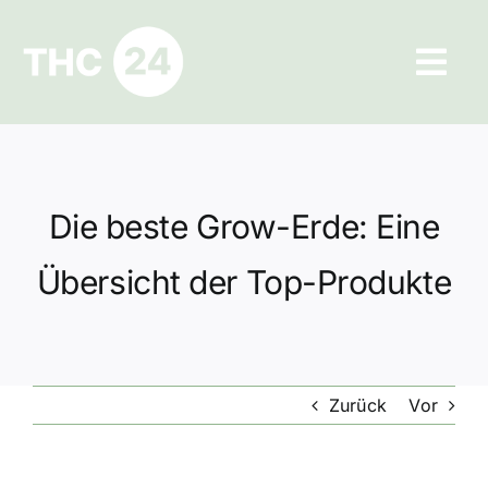
Zum
Inhalt
Tog
springen
Navi
Ratgeber
Hilfe und Kontakt
Die beste Grow-Erde: Eine
Datenschutz
Übersicht der Top-Produkte
Impressum
Zurück
Vor