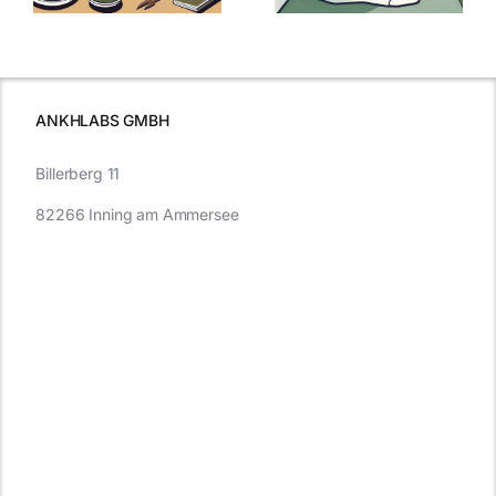
Cannabis und
was Sie
e
Autofahren
wissen sollten
wissen
müssen
ANKHLABS GMBH
Billerberg 11
82266 Inning am Ammersee