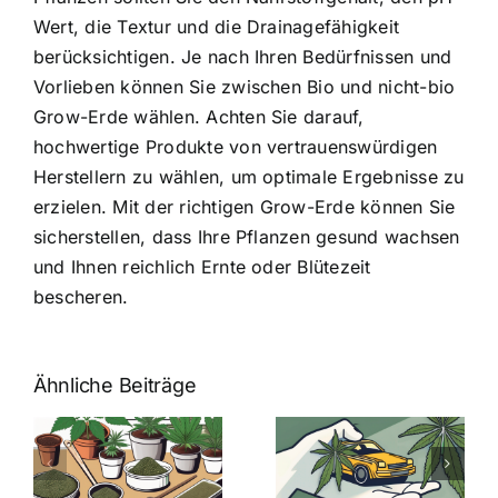
Wert, die Textur und die Drainagefähigkeit
berücksichtigen. Je nach Ihren Bedürfnissen und
Vorlieben können Sie zwischen Bio und nicht-bio
Grow-Erde wählen. Achten Sie darauf,
hochwertige Produkte von vertrauenswürdigen
Herstellern zu wählen, um optimale Ergebnisse zu
erzielen. Mit der richtigen Grow-Erde können Sie
sicherstellen, dass Ihre Pflanzen gesund wachsen
und Ihnen reichlich Ernte oder Blütezeit
bescheren.
Ähnliche Beiträge
Neue THC-
Grenzwert-
Cannabis
men
Regelung:
Samen
:
Was Sie über
kaufen: Alles