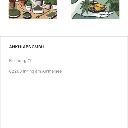
men
Regelung:
Samen
:
Was Sie über
kaufen: Alles
Cannabis und
was Sie
e
Autofahren
wissen sollten
wissen
müssen
ANKHLABS GMBH
Billerberg 11
82266 Inning am Ammersee