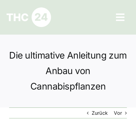
Zum
Inhalt
Tog
springen
Navi
Ratgeber
Die ultimative Anleitung zum
Hilfe und Kontakt
Anbau von
Datenschutz
Cannabispflanzen
Impressum
Zurück
Vor