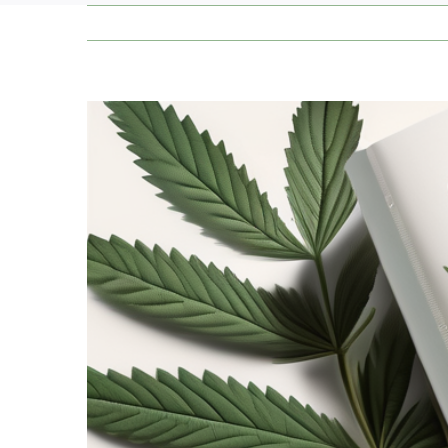
Zeige
grösseres
Bild