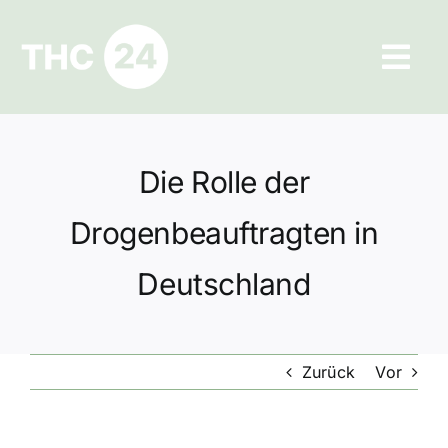
Zum
Inhalt
Tog
springen
Navi
Ratgeber
Die Rolle der
Hilfe und Kontakt
Drogenbeauftragten in
Datenschutz
Deutschland
Impressum
Zurück
Vor