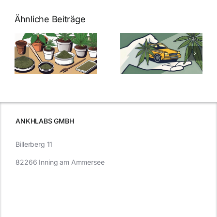
Ähnliche Beiträge
Neue THC-
Grenzwert-
Cannabis
men
Regelung:
Samen
:
Was Sie über
kaufen: Alles
Cannabis und
was Sie
e
Autofahren
wissen sollten
wissen
müssen
ANKHLABS GMBH
Billerberg 11
82266 Inning am Ammersee