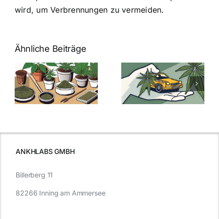
wird, um Verbrennungen zu vermeiden.
Ähnliche Beiträge
Neue THC-
Grenzwert-
Cannabis
men
Regelung:
Samen
:
Was Sie über
kaufen: Alles
Cannabis und
was Sie
e
Autofahren
wissen sollten
wissen
müssen
ANKHLABS GMBH
Billerberg 11
82266 Inning am Ammersee