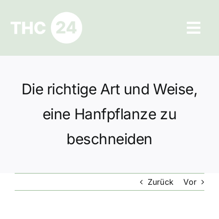
Zum
Inhalt
Tog
springen
Navi
Ratgeber
Die richtige Art und Weise,
Hilfe und Kontakt
eine Hanfpflanze zu
Datenschutz
beschneiden
Impressum
Zurück
Vor