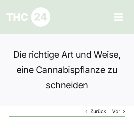
Zum
Inhalt
Tog
springen
Navi
Ratgeber
Die richtige Art und Weise,
Hilfe und Kontakt
eine Cannabispflanze zu
Datenschutz
schneiden
Impressum
Zurück
Vor