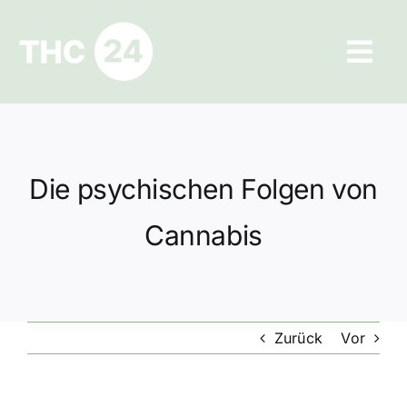
Zum
Inhalt
Tog
springen
Navi
Ratgeber
Hilfe und Kontakt
Die psychischen Folgen von
Datenschutz
Cannabis
Impressum
Zurück
Vor