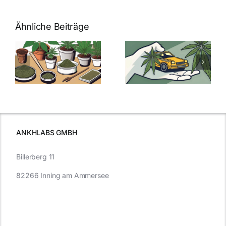
Ähnliche Beiträge
Neue THC-
Grenzwert-
Cannabis
men
Regelung:
Samen
:
Was Sie über
kaufen: Alles
Cannabis und
was Sie
e
Autofahren
wissen sollten
wissen
müssen
ANKHLABS GMBH
Billerberg 11
82266 Inning am Ammersee