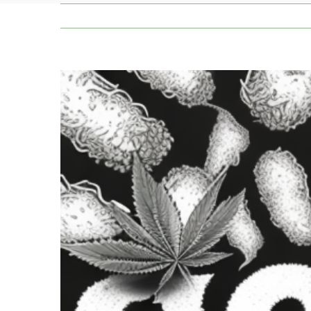
Zeige
grösseres
Bild