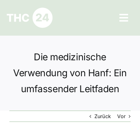
Zum
Inhalt
Tog
springen
Navi
Ratgeber
Die medizinische
Hilfe und Kontakt
Verwendung von Hanf: Ein
Datenschutz
umfassender Leitfaden
Impressum
Zurück
Vor