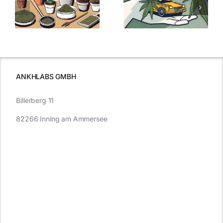
men
Regelung:
Samen
:
Was Sie über
kaufen: Alles
Cannabis und
was Sie
e
Autofahren
wissen sollten
wissen
müssen
ANKHLABS GMBH
Billerberg 11
82266 Inning am Ammersee