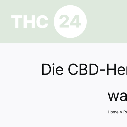
Zum
Inhalt
springen
Die CBD-Hers
wa
Home
»
R