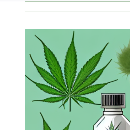
Zeige
grösseres
Bild