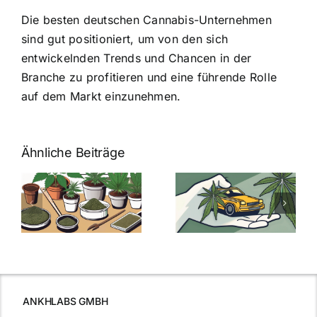
Die besten deutschen Cannabis-Unternehmen
sind gut positioniert, um von den sich
entwickelnden Trends und Chancen in der
Branche zu profitieren und eine führende Rolle
auf dem Markt einzunehmen.
Ähnliche Beiträge
Neue THC-
Grenzwert-
Cannabis
men
Regelung:
Samen
:
Was Sie über
kaufen: Alles
Cannabis und
was Sie
e
Autofahren
wissen sollten
wissen
müssen
ANKHLABS GMBH