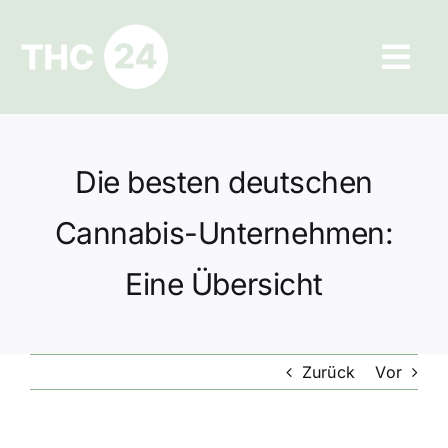
Zum
Inhalt
Tog
springen
Navi
Ratgeber
Die besten deutschen
Hilfe und Kontakt
Cannabis-Unternehmen:
Datenschutz
Eine Übersicht
Impressum
Zurück
Vor