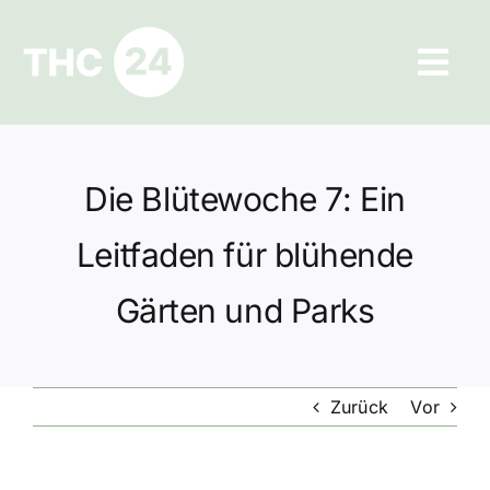
Zum
Inhalt
Tog
springen
Navi
Ratgeber
Die Blütewoche 7: Ein
Hilfe und Kontakt
Leitfaden für blühende
Datenschutz
Gärten und Parks
Impressum
Zurück
Vor