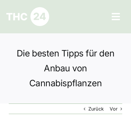
Zum
Inhalt
Tog
springen
Navi
Ratgeber
Die besten Tipps für den
Hilfe und Kontakt
Anbau von
Datenschutz
Cannabispflanzen
Impressum
Zurück
Vor