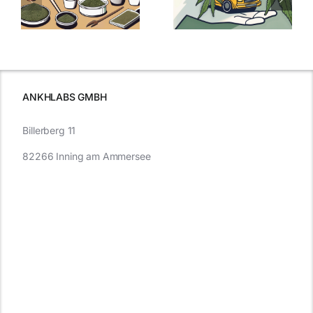
:
Was Sie über
kaufen: Alles
Cannabis und
was Sie
e
Autofahren
wissen sollten
wissen
müssen
ANKHLABS GMBH
Billerberg 11
82266 Inning am Ammersee