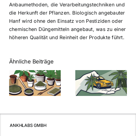
Anbaumethoden, die Verarbeitungstechniken und
die Herkunft der Pflanzen. Biologisch angebauter
Hanf wird ohne den Einsatz von Pestiziden oder
chemischen Düngemitteln angebaut, was zu einer
höheren Qualität und Reinheit der Produkte führt.
Ähnliche Beiträge
Neue THC-
Grenzwert-
Cannabis
men
Regelung:
Samen
:
Was Sie über
kaufen: Alles
Cannabis und
was Sie
e
Autofahren
wissen sollten
wissen
müssen
ANKHLABS GMBH