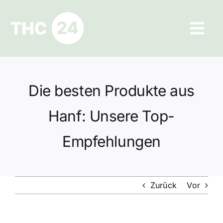
Zum
Inhalt
Tog
springen
Navi
Ratgeber
Die besten Produkte aus
Hilfe und Kontakt
Hanf: Unsere Top-
Datenschutz
Empfehlungen
Impressum
Zurück
Vor