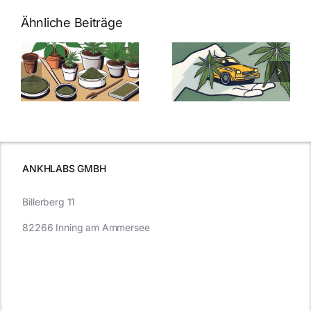
Ähnliche Beiträge
Neue THC-
Grenzwert-
Cannabis
men
Regelung:
Samen
:
Was Sie über
kaufen: Alles
Cannabis und
was Sie
e
Autofahren
wissen sollten
wissen
müssen
ANKHLABS GMBH
Billerberg 11
82266 Inning am Ammersee