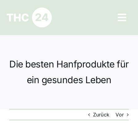
Zum
Inhalt
Tog
springen
Navi
Ratgeber
Hilfe und Kontakt
Die besten Hanfprodukte für
Datenschutz
ein gesundes Leben
Impressum
Zurück
Vor