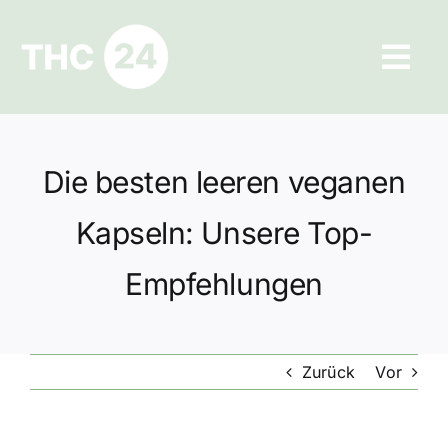
Zum
Inhalt
Tog
springen
Navi
Ratgeber
Die besten leeren veganen
Hilfe und Kontakt
Kapseln: Unsere Top-
Datenschutz
Empfehlungen
Impressum
Zurück
Vor