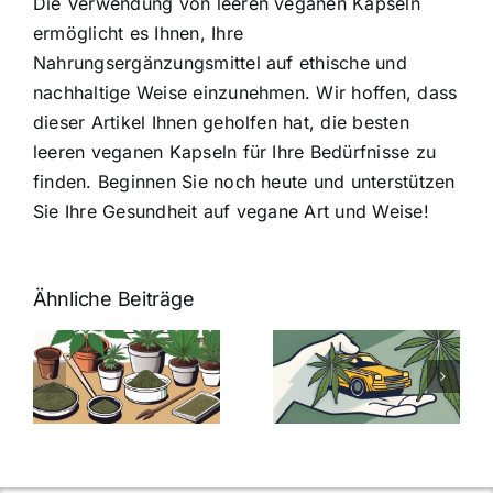
Die Verwendung von leeren veganen Kapseln
ermöglicht es Ihnen, Ihre
Nahrungsergänzungsmittel auf ethische und
nachhaltige Weise einzunehmen. Wir hoffen, dass
dieser Artikel Ihnen geholfen hat, die besten
leeren veganen Kapseln für Ihre Bedürfnisse zu
finden. Beginnen Sie noch heute und unterstützen
Sie Ihre Gesundheit auf vegane Art und Weise!
Ähnliche Beiträge
Neue THC-
Grenzwert-
Cannabis
men
Regelung:
Samen
:
Was Sie über
kaufen: Alles
Cannabis und
was Sie
e
Autofahren
wissen sollten
wissen