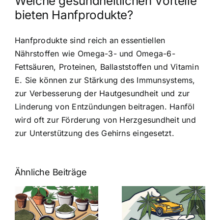
Welche gesundheitlichen Vorteile
bieten Hanfprodukte?
Hanfprodukte sind reich an essentiellen
Nährstoffen wie Omega-3- und Omega-6-
Fettsäuren, Proteinen, Ballaststoffen und Vitamin
E. Sie können zur Stärkung des Immunsystems,
zur Verbesserung der Hautgesundheit und zur
Linderung von Entzündungen beitragen. Hanföl
wird oft zur Förderung von Herzgesundheit und
zur Unterstützung des Gehirns eingesetzt.
Ähnliche Beiträge
Neue THC-
Grenzwert-
Cannabis
men
Regelung:
Samen
:
Was Sie über
kaufen: Alles