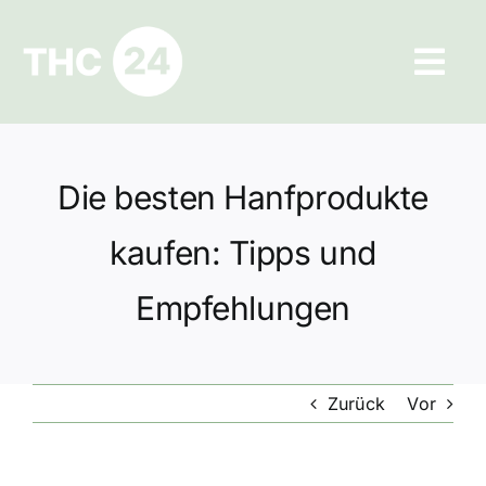
Zum
Inhalt
Tog
springen
Navi
Ratgeber
Die besten Hanfprodukte
Hilfe und Kontakt
kaufen: Tipps und
Datenschutz
Empfehlungen
Impressum
Zurück
Vor