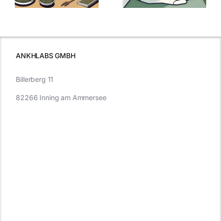
Cannabis und
was Sie
e
Autofahren
wissen sollten
wissen
müssen
ANKHLABS GMBH
Billerberg 11
82266 Inning am Ammersee