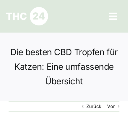
Zum
Inhalt
Tog
springen
Navi
Ratgeber
Die besten CBD Tropfen für
Hilfe und Kontakt
Katzen: Eine umfassende
Datenschutz
Übersicht
Impressum
Zurück
Vor