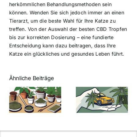
herkömmlichen Behandlungsmethoden sein
können. Wenden Sie sich jedoch immer an einen
Tierarzt, um die beste Wahl für Ihre Katze zu
treffen. Von der Auswahl der besten CBD Tropfen
bis zur korrekten Dosierung – eine fundierte
Entscheidung kann dazu beitragen, dass Ihre
Katze ein glückliches und gesundes Leben führt.
Ähnliche Beiträge
Neue THC-
Grenzwert-
Cannabis
men
Regelung:
Samen
:
Was Sie über
kaufen: Alles
Cannabis und
was Sie
e
Autofahren
wissen sollten
wissen
müssen