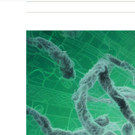
Zeige
grösseres
Bild