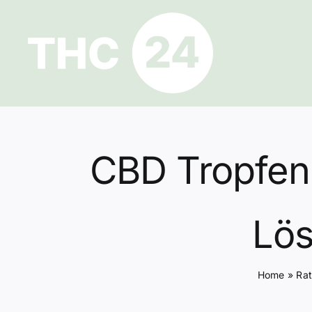
Zum
Inhalt
springen
CBD Tropfen
Lös
Home
»
Ra