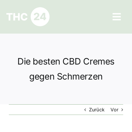
Zum
Inhalt
Tog
springen
Navi
Ratgeber
Hilfe und Kontakt
Die besten CBD Cremes
Datenschutz
gegen Schmerzen
Impressum
Zurück
Vor