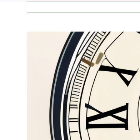
Zeige
grösseres
Bild